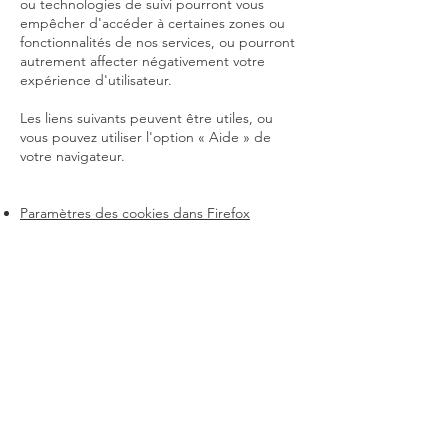
ou technologies de suivi pourront vous
empêcher d'accéder à certaines zones ou
fonctionnalités de nos services, ou pourront
autrement affecter négativement votre
expérience d'utilisateur.
Les liens suivants peuvent être utiles, ou
vous pouvez utiliser l'option « Aide » de
votre navigateur.
Paramètres des cookies dans Firefox
Paramètres des cookies dans Internet
Explorer
Paramètres des cookies dans Google
Chrome
Paramètres des cookies dans Safari (OS X)
Paramètres des cookies dans Safari (iOS)
Paramètres des cookies dans Android
Pour refuser et empêcher que vos données
soient utilisées par Google Analytics sur
tous les sites Web, consultez les instructions