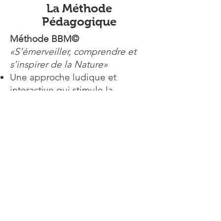
La Méthode
Pédagogique
Méthode BBM©
«S’émerveiller, comprendre et
s’inspirer de la Nature»
Une approche ludique et
interactive qui stimule la
créativité
Une méthode ancrée dans vos
problématiques réelles pour un
impact immédiat
Une vision respectueuse de la
nature, où elle devient un
mentor et un modèle