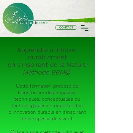
CONTACT
Apprendre à innover
durablement
en s'inspirant de la Nature
©
Méthode BBM
C
ette formation propose de
transformer des impasses
techniques, conceptuelles ou
technologiques en opportunités
d’innovation durable en s’inspirant
de la sagesse du vivant.
G
râce à une méth
ode ludique et